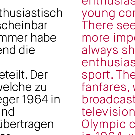
r
enthusiast
thusiastisch
young com
scheinbar
There se
 Immer habe
more impo
end die
always sh
n
enthusias
teilt. Der
sport. Th
welche zu
fanfares,
eger 1964 in
broadcast
und
televisio
bertragen
Olympic 