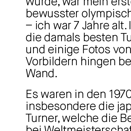
wurde, war mein erst
bewusster olympisc
– ich war 7 Jahre alt.
die damals besten Tu
und einige Fotos vo
Vorbildern hingen be
Wand.
Es waren in den 197
insbesondere die ja
Turner, welche die B
bei Weltmeisterscha