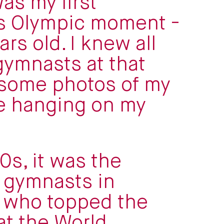
as my first
s Olympic moment -
ars old. I knew all
gymnasts at that
 some photos of my
e hanging on my
0s, it was the
 gymnasts in
r who topped the
at the World