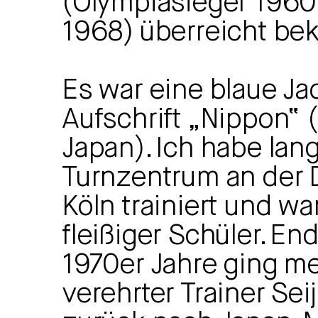
(Olympiasieger 1960,
1968) überreicht be
Es war eine blaue Ja
Aufschrift „Nippon“ 
Japan). Ich habe lan
Turnzentrum an der 
Köln trainiert und wa
fleißiger Schüler. En
1970er Jahre ging me
verehrter Trainer Sei