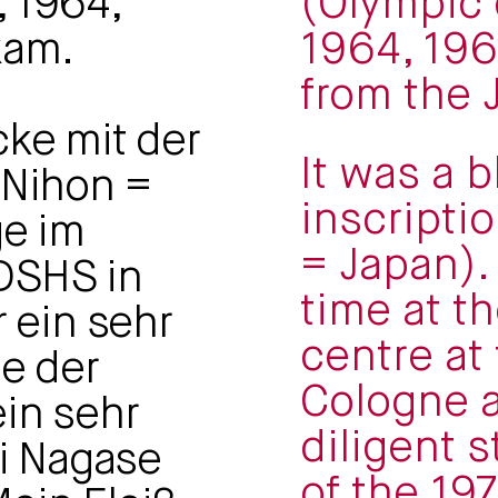
 1964,
(Olympic
kam.
1964, 196
from the 
cke mit der
It was a b
(Nihon =
inscripti
ge im
= Japan). 
DSHS in
time at t
r ein sehr
centre at
de der
Cologne a
in sehr
diligent 
ji Nagase
of the 19