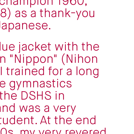
 champion 1960,
8) as a thank-you
Japanese.
lue jacket with the
on "Nippon" (Nihon
I trained for a long
he gymnastics
 the DSHS in
nd was a very
student. At the end
70s, my very revered