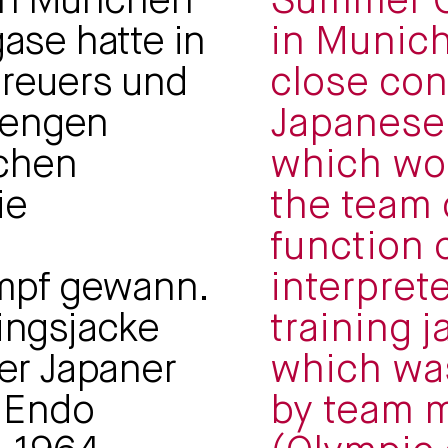
in München
Summer O
gase hatte in
in Munich
treuers und
close con
 engen
Japanese
schen
which won
ie
the team 
function 
mpf gewann.
interpret
ningsjacke
training j
der Japaner
which wa
 Endo
by team 