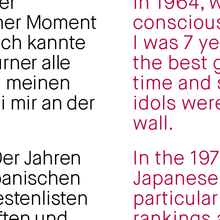
er
in 1964, w
her Moment
consciou
 Ich kannte
I was 7 ye
rner alle
the best 
n meinen
time and
i mir an der
idols wer
wall.
0er Jahren
In the 197
panischen
Japanese
estenlisten
particula
ften und
rankings 