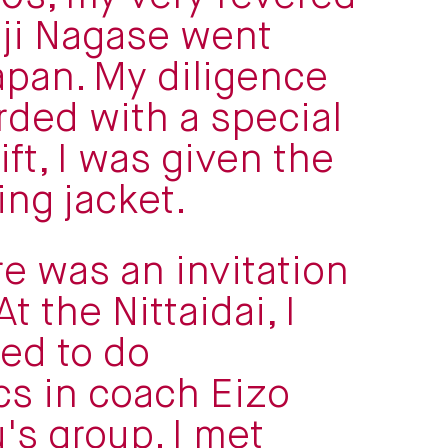
ji Nagase went
apan. My diligence
ded with a special
ift, I was given the
ing jacket.
re was an invitation
At the Nittaidai, I
ed to do
s in coach Eizo
s group. I met