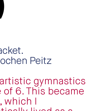
)
acket.
Jochen Peitz
 artistic gymnastics
e of 6. This became
, which I