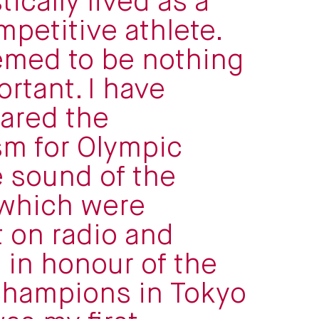
ically lived as a
petitive athlete.
emed to be nothing
rtant. I have
ared the
m for Olympic
e sound of the
 which were
 on radio and
n in honour of the
champions in Tokyo