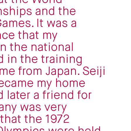
ships and the
ames. It was a
ce that my
n the national
 in the training
me from Japan. Seiji
became my home
later a friend for
many was very
 that the 1972