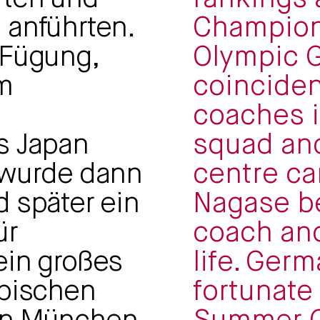
 anführten.
Champion
 Fügung,
Olympic G
m
coinciden
coaches i
s Japan
squad and
 wurde dann
centre ca
 später ein
Nagase 
ür
coach and 
ein großes
life. Ger
mpischen
fortunate