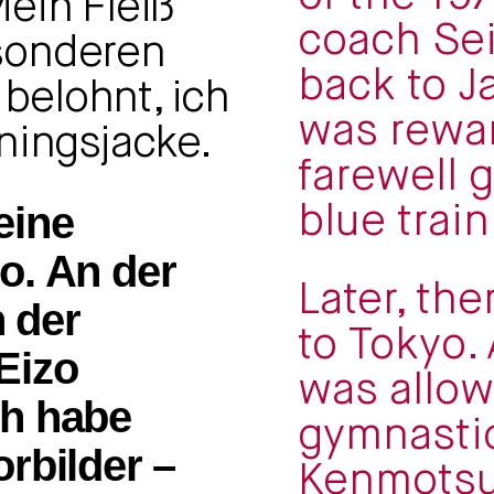
ein Fleiß
coach Sei
sonderen
back to J
elohnt, ich
was rewar
ningsjacke.
farewell g
eine
blue train
o. An der
Later, the
n der
to Tokyo. 
Eizo
was allow
ch habe
gymnastic
rbilder –
Kenmotsu'