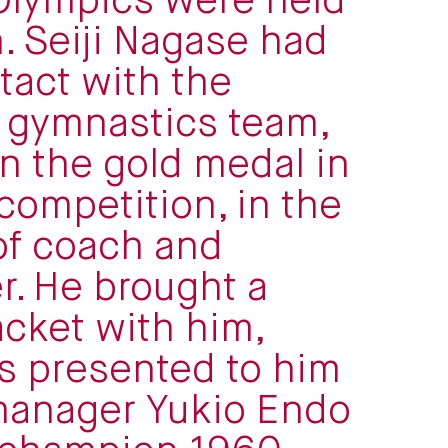
lympics were held
. Seiji Nagase had
tact with the
 gymnastics team,
 the gold medal in
competition, in the
of coach and
er. He brought a
acket with him,
s presented to him
manager Yukio Endo