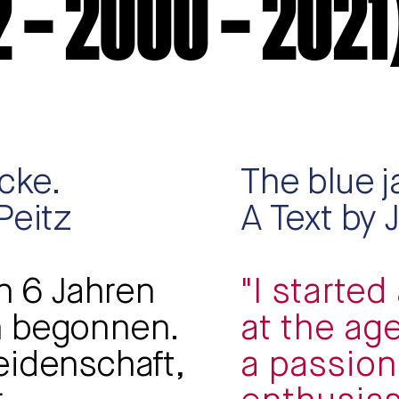
2 – 2000 – 2021
cke.
The blue j
Peitz
A Text by 
on 6 Jahren
"
I started
n begonnen.
at the ag
eidenschaft,
a passion