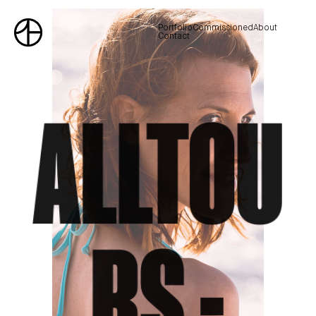
Portfolio
Commissioned
About
Contact
ALLTOU
RS -